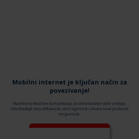
M2M PAKETI
Mobilni internet je ključan način za
povezivanje!
Machine-to-Machine komunikacija za umrežavanje vaših uređaja.
Obezbeđuje veću efikasnost, veću sigurnost i otvara nove poslovne
mogućnosti.