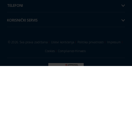
TELEFONI
KORISNIČKI SERVIS
© 2026. Sva prava zadržana
I
Uslovi korišćenja
I
Politika privatnosti
I
Impresum
I
Cookies
I
Compliance-Hinweis
Naši sajtovi:
mtel.ch
I
mtelgermany.de
I
violamobile.at
mtelglobal.com
I
mts.rs
I
mtel.ba
I
mtel.me