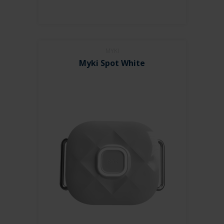
MYKI
Myki Spot White