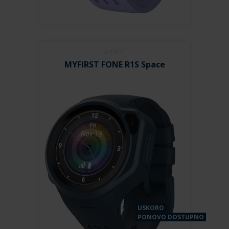
MYFIRST
MYFIRST FONE R1S Space
USKORO
PONOVO DOSTUPNO