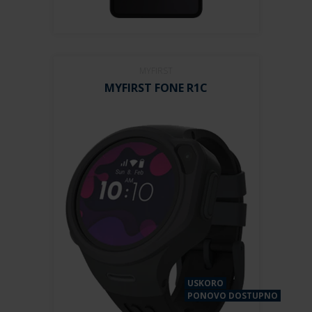
MYFIRST
MYFIRST FONE R1C
USKORO
PONOVO DOSTUPNO