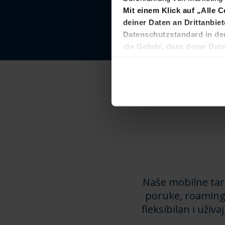
Mit einem Klick auf „Alle 
deiner Daten an Drittanbiet
Datenschutzstandard in de
die Gefahr, dass deine Da
auch ohne Rechtsbehelfsmö
Diese Einwilligung ist freiwil
T
Datenschutzerklärung
Naše mobilne tari
poruke, roaming 
fleksibilan i uži