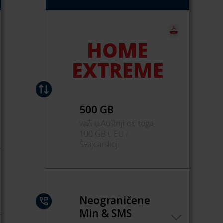
HOME
EXTREME
500 GB
važi u Austriji od toga
100 GB u EU i
Švajcarskoj
Neograničene
Min & SMS