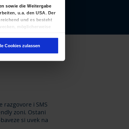
ten sowie die Weitergabe
rbeiten, u.a. den USA. Der
reichend und es besteht
wecken, möglicherweise
n
angepasst werden.
lle Cookies zulassen
ZE
ne razgovore i SMS
ndly zoni. Ostani
obaveze si uvek na