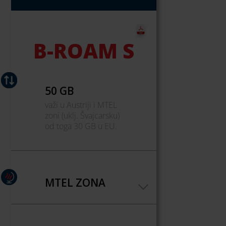
B-ROAM S
50 GB
važi u Austriji i MTEL
zoni (uklj. Švajcarsku)
od toga 30 GB u EU.
MTEL ZONA