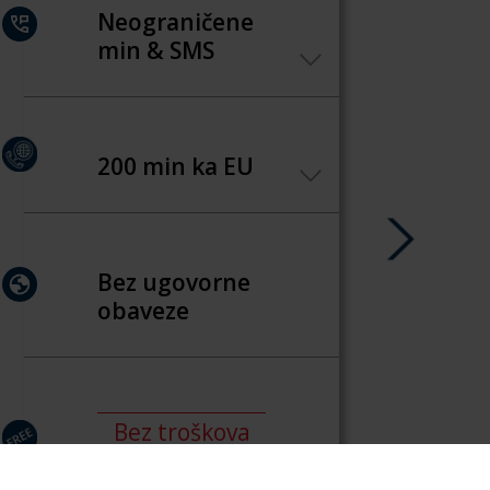
Neograničene
min & SMS
200 min ka EU
Bez ugovorne
obaveze
Bez troškova
aktivacije