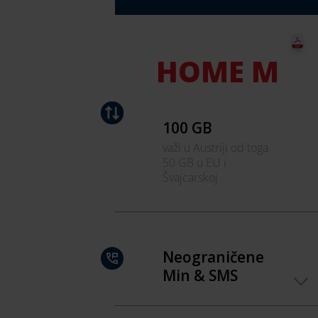
HOME M
100 GB
važi u Austriji od toga
50 GB u EU i
Švajcarskoj
Neograničene
Min & SMS