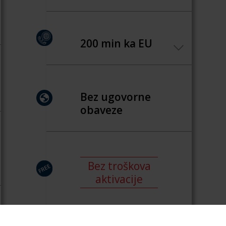
200 min ka EU
Bez ugovorne
obaveze
Bez troškova
aktivacije