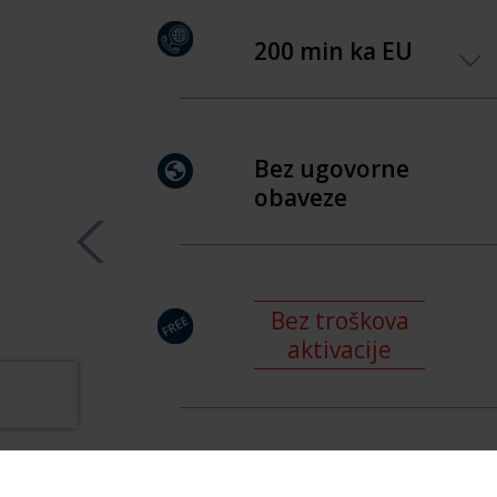
200 min ka EU
Bez ugovorne
obaveze
Bez troškova
aktivacije
99
15,
99
/Mes.