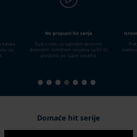
Ne propusti hit serije
Istov
a kanala
Budi u toku sa najboljim akcionim,
Prat
toku sa
dramskim, komičnim serijama sa EX-YU
telefon
a.
prostora, po super cenama.
Domaće hit serije