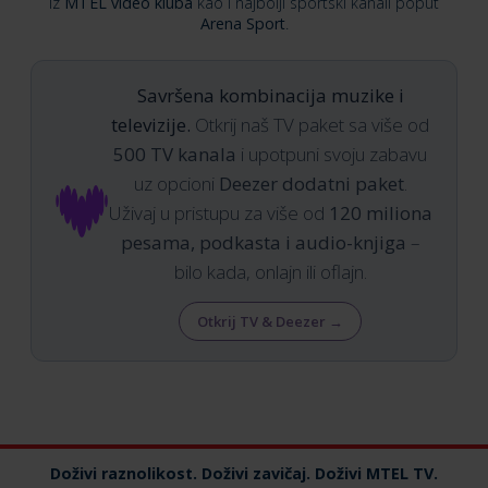
iz
MTEL video kluba
kao i najbolji sportski kanali poput
Arena Sport
.
Savršena kombinacija muzike i
televizije.
Otkrij naš TV paket sa više od
500 TV kanala
i upotpuni svoju zabavu
uz opcioni
Deezer dodatni paket
.
Uživaj u pristupu za više od
120 miliona
pesama, podkasta i audio-knjiga
–
bilo kada, onlajn ili oflajn.
Otkrij TV & Deezer →
Doživi raznolikost. Doživi zavičaj. Doživi MTEL TV.