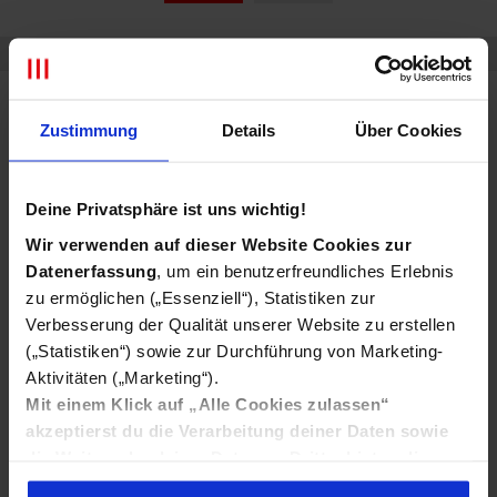
Sve cene su prikazane sa uključenim porezom.
Dodatne informacije
Zustimmung
Details
Über Cookies
Pokreni MTEL TV u par koraka
Deine Privatsphäre ist uns wichtig!
Za korišćenje MTEL TV potrebni su ti:
Wir verwenden auf dieser Website Cookies zur
Datenerfassung
, um ein benutzerfreundliches Erlebnis
zu ermöglichen („Essenziell“), Statistiken zur
1. Internet veza
Verbesserung der Qualität unserer Website zu erstellen
MTEL TV zahteva stabilnu internet vezu.
(„Statistiken“) sowie zur Durchführung von Marketing-
Aktivitäten („Marketing“).
Mit einem Klick auf „Alle Cookies zulassen“
2. Uređaj
akzeptierst du die Verarbeitung deiner Daten sowie
Smart TV: Samsung TV, LG, Android TV, Hinsense
die Weitergabe deiner Daten an Drittanbieter, die zum
TV set sa streaming uređajem: STB uređaj, Amazon Fire TV
Teil Ihre Daten in Ländern außerhalb der EU
Stick, Apple TV, Google Chromecast i sl.