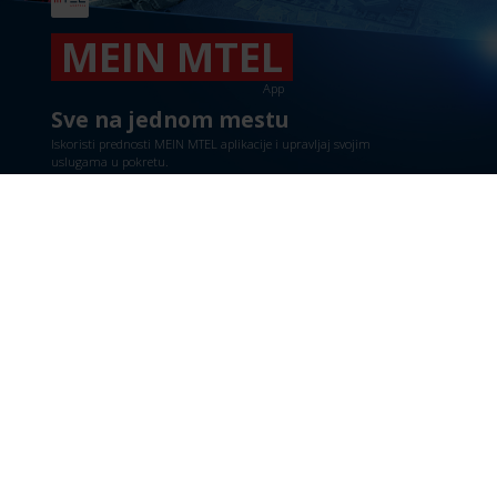
MEIN MTEL
App
Sve na jednom mestu
Iskoristi prednosti MEIN MTEL aplikacije i upravljaj svojim
uslugama u pokretu.
E-mail adresa
Pošalji nam mail na
info@mtel.at