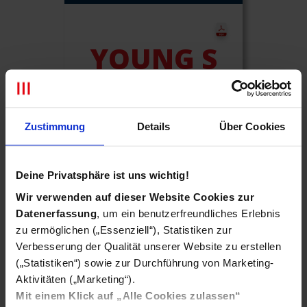
YOUNG S
50 GB
Zustimmung
Details
Über Cookies
važi u Austriji i
MTEL zoni (uklj.
Švajcarsku) od toga
30 GB u EU.
Deine Privatsphäre ist uns wichtig!
Wir verwenden auf dieser Website Cookies zur
Datenerfassung
, um ein benutzerfreundliches Erlebnis
zu ermöglichen („Essenziell“), Statistiken zur
Verbesserung der Qualität unserer Website zu erstellen
MTEL ZONA
(„Statistiken“) sowie zur Durchführung von Marketing-
Aktivitäten („Marketing“).
Mit einem Klick auf „Alle Cookies zulassen“