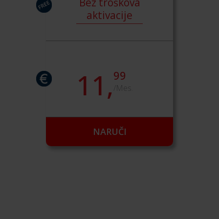
Bez troškova
aktivacije
11,
99
/Mes.
NARUČI