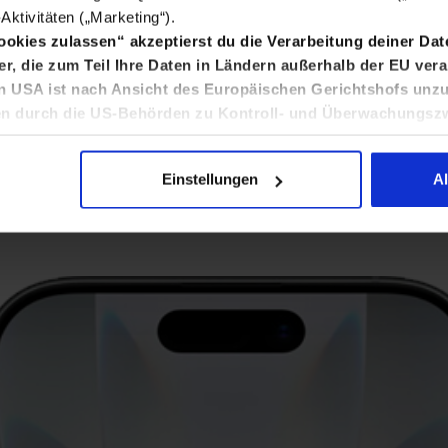
ktivitäten („Marketing“).
Cookies zulassen“ akzeptierst du die Verarbeitung deiner Da
er, die zum Teil Ihre Daten in Ländern außerhalb der EU vera
Apple
n USA ist nach Ansicht des Europäischen Gerichtshofs unzu
ten durch die US-Behörden zu Kontroll- und Überwachungsz
glichkeiten, verarbeitet werden.
ne 17 256GB 
lig und kann jederzeit widerrufen bzw. unter
Cookie-Einstellunge
Einstellungen
A