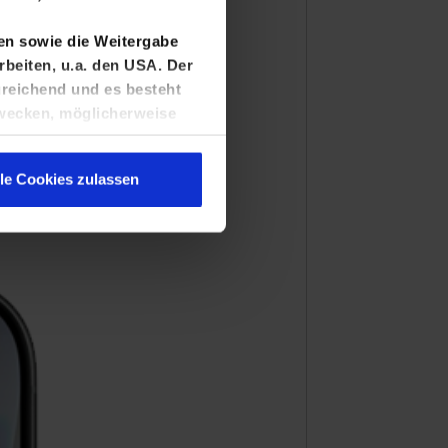
ten sowie die Weitergabe
rbeiten, u.a. den USA. Der
reichend und es besteht
wecken, möglicherweise
Black
n
angepasst werden.
lle Cookies zulassen