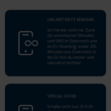
Mindestvertragslaufzeit, gültig ab 08.04.2026.Monatliche
Grundgebühr: 10 €. Einmaliges Aktivierungsentgelt: 25 €.
Inkludiertes Datenvolumen, unlimitierte Minuten und SMS
UNLIMITIERTE MIN/SMS
gelten für die Nutzung in Österreich, der EU sowie in der
MTEL-Zone. Verbindungen zu Mehrwertdiensten,
So frei wie noch nie. Dank
Sonderrufnummern oder Zielen außerhalb der inkludierten
5G unlimitierten Minuten
Zonen sind nicht enthalten und werden gesondert
und SMS in Österreich und
verrechnet. Die Nutzung im EU-Ausland erfolgt gemäß
im EU-Roaming, sowie 200
„Roam Like at Home“ und Fair-Use-Policy. Details zu
Minuten aus Österreich in
Leistungen, Datenvolumen und gültigen Ländern finden Sie
die EU bist du immer und
unter
www.mtel.at
sowie in den jeweils gültigen
Entgeltbestimmungen. Alle Preise inkl. gesetzlicher
überall erreichbar.
Umsatzsteuer. Es gelten die Allgemeinen
Geschäftsbedingungen (AGB) und Entgeltbestimmungen der
MTEL Austria GmbH. Änderungen vorbehalten.
Satz- und Druckfehler vorbehalten.
SPECIAL OFFER
Erhalte nicht nur 25 EUR