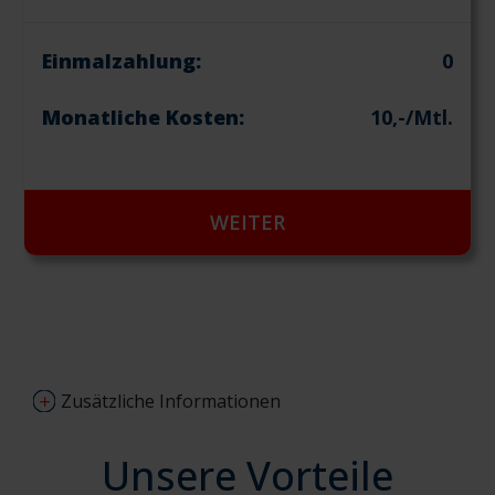
Einmalzahlung:
0
Monatliche Kosten:
10,-/Mtl.
WEITER
Zusätzliche Informationen
Unsere Vorteile
Tarifdetails:
MTEL-Komfort
– SIM-only Tarif ohne