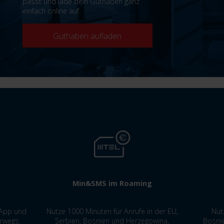
passt und lade dein Guthaben ganz
einfach online auf.
Guthaben aufladen
Min&SMS im Roaming
 App und
Nutze 1000 Minuten für Anrufe in der EU,
Nut
erwegs.
Serbien, Bosnien und Herzegowina,
Bosni