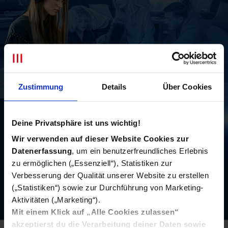
Zustimmung
Details
Über Cookies
MEIN MTEL
Deine Privatsphäre ist uns wichtig!
Wir verwenden auf dieser Website Cookies zur
App
Datenerfassung
, um ein benutzerfreundliches Erlebnis
Alles in einer App!
zu ermöglichen („Essenziell“), Statistiken zur
Mehr Überblick, mehr Spaß, mehr Service! Gratis downloaden!
Verbesserung der Qualität unserer Website zu erstellen
(„Statistiken“) sowie zur Durchführung von Marketing-
Aktivitäten („Marketing“).
Mit einem Klick auf „Alle Cookies zulassen“
akzeptierst du die Verarbeitung deiner Daten sowie