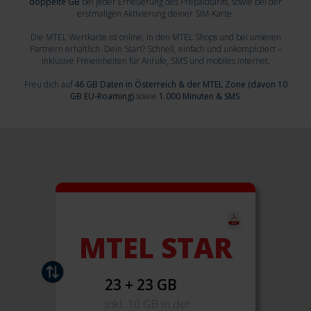
doppelte GB
bei jeder Erneuerung des Prepaidtarifs, sowie bei der
erstmaligen Aktivierung deiner SIM-Karte.
Die MTEL Wertkarte ist online, in den MTEL Shops und bei unseren
Partnern erhältlich. Dein Start? Schnell, einfach und unkompliziert –
inklusive Freieinheiten für Anrufe, SMS und mobiles Internet.
Freu dich auf
46 GB Daten in Österreich & der MTEL Zone (davon 10
GB EU-Roaming)
sowie
1.000 Minuten & SMS
.
MTEL STAR
23 + 23 GB
inkl. 10 GB in der