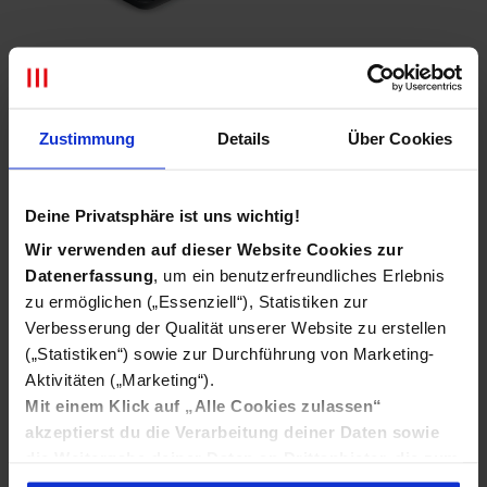
Zustimmung
Details
Über Cookies
Chromecast
Deine Privatsphäre ist uns wichtig!
Wir verwenden auf dieser Website Cookies zur
Dank der Chromecast-Geräte kannst du deine MTEL-TV-
Inhalte, die du auf deinem Handy oder Tablet schaust, auch
Datenerfassung
, um ein benutzerfreundliches Erlebnis
auf deinem Fernsehbildschirm genießen.
zu ermöglichen („Essenziell“), Statistiken zur
Verbesserung der Qualität unserer Website zu erstellen
(„Statistiken“) sowie zur Durchführung von Marketing-
Aktivitäten („Marketing“).
Mit einem Klick auf „Alle Cookies zulassen“
akzeptierst du die Verarbeitung deiner Daten sowie
die Weitergabe deiner Daten an Drittanbieter, die zum
Teil Ihre Daten in Ländern außerhalb der EU