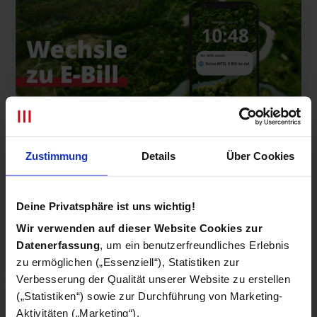
Zustimmung
Details
Über Cookies
NEU: DEINE MTEL-RECHNUNG JETZT
DIGITAL ALS E-BILL!
Deine Privatsphäre ist uns wichtig!
Wir verwenden auf dieser Website Cookies zur
Datenerfassung
, um ein benutzerfreundliches Erlebnis
Weiterlesen >
20.07.2026
zu ermöglichen („Essenziell“), Statistiken zur
Verbesserung der Qualität unserer Website zu erstellen
(„Statistiken“) sowie zur Durchführung von Marketing-
Aktivitäten („Marketing“).