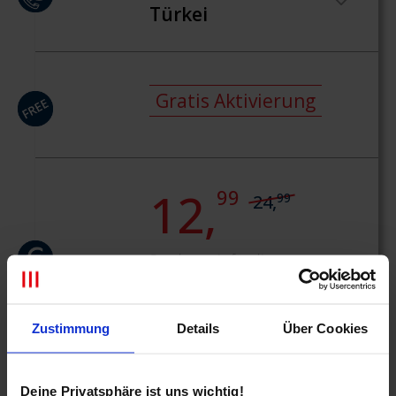
Türkei
Gratis Aktivierung
12,
99
99
24,
Sonderpreis für die ersten
12 Monate, danach
regulärer Listenpreis. 24
Monate Vertragsbindung.
Zustimmung
Details
Über Cookies
Deine Privatsphäre ist uns wichtig!