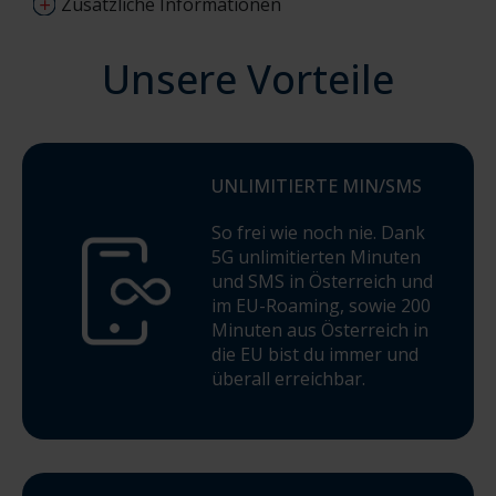
Zusätzliche Informationen
Unsere Vorteile
Tarifdetails:
Der Tarif „MTEL Explore Sommerhit“ ist auch als SIM-only-
Variante mit einer Mindestvertragslaufzeit von 24 Monaten
ohne Endgerät erhältlich. Bei Abschluss dieser Tarifvariante
ab dem 07.07.2026 während des Aktionszeitraums gilt für
UNLIMITIERTE MIN/SMS
die ersten 12 Monate der Mindestvertragslaufzeit ein
Aktionspreis von EUR 12,99 pro Monat. Ab dem 13. Monat
So frei wie noch nie. Dank
beträgt das monatliche Entgelt EUR 24,99. Nach Ablauf der
5G unlimitierten Minuten
Mindestvertragslaufzeit bleibt das monatliche Entgelt in
und SMS in Österreich und
Höhe von EUR 24,99 unverändert bestehen, sofern der
im EU-Roaming, sowie 200
Vertrag nicht gemäß den vertraglichen Bestimmungen
Minuten aus Österreich in
geändert oder gekündigt wird. Das Angebot ist zeitlich
die EU bist du immer und
begrenzt und kann jederzeit beendet werden. Die
Beendigung des Angebots betrifft ausschließlich
überall erreichbar.
Neuabschlüsse und hat keine Auswirkungen auf bereits
während des Aktionszeitraums abgeschlossene Verträge.
Für diese Kunden gelten die vereinbarten
Vertragsbedingungen unverändert fort. Es gelten die
Entgeltbestimmungen sowie die Allgemeinen